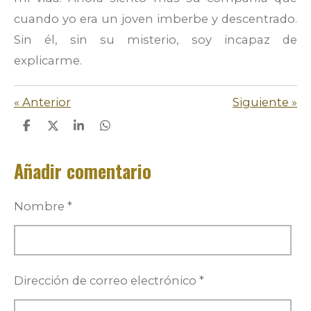
cuando yo era un joven imberbe y descentrado.
Sin él, sin su misterio, soy incapaz de
explicarme.
«
Anterior
Siguiente
»
C
C
C
C
o
o
o
o
m
m
m
m
Añadir comentario
p
p
p
p
a
a
a
a
r
r
r
r
t
t
t
t
Nombre *
i
i
i
i
r
r
r
r
Dirección de correo electrónico *