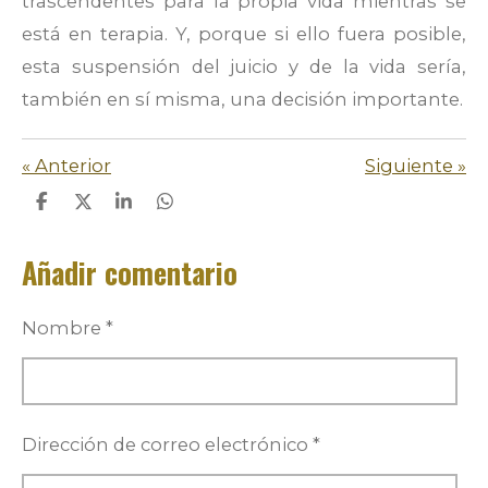
trascendentes para la propia vida mientras se
está en terapia. Y, porque si ello fuera posible,
esta suspensión del juicio y de la vida sería,
también en sí misma, una decisión importante.
«
Anterior
Siguiente
»
C
C
C
C
o
o
o
o
m
m
m
m
Añadir comentario
p
p
p
p
a
a
a
a
r
r
r
r
t
t
t
t
Nombre *
i
i
i
i
r
r
r
r
Dirección de correo electrónico *