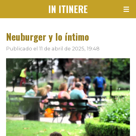
IN ITINERE
Ir
al
contenido
Neuburger y lo íntimo
principal
Publicado el 11 de abril de 2025, 19:48