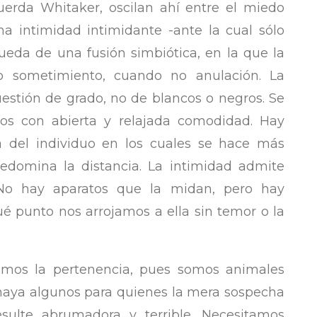
erda Whitaker, oscilan ahí entre el miedo
na intimidad intimidante -ante la cual sólo
ueda de una fusión simbiótica, en la que la
o sometimiento, cuando no anulación. La
estión de grado, no de blancos o negros. Se
os con abierta y relajada comodidad. Hay
a del individuo en los cuales se hace más
redomina la distancia. La intimidad admite
r. No hay aparatos que la midan, pero hay
 punto nos arrojamos a ella sin temor o la
.
mos la pertenencia, pues somos animales
haya algunos para quienes la mera sospecha
esulte abrumadora y terrible. Necesitamos