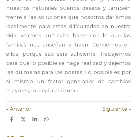
nuestros naturales buenos deseos y también
frente a las soluciones que nosotros daríamos
idealmente para estas dificultades en nuestra
vida, veamos qué cabe hacer con lo que las
familias nos enseñan y traen. Confiemos en
ellos, porque eso será suficiente. Trabajemos
para que lo posible se haga realidad y dejemos
las quimeras para los poetas. Lo posible es por
sí mismo un factor generador de cambios
mayores; lo ideal, casi nunca.
«
Anterior
Siguiente
»
C
C
C
C
o
o
o
o
m
m
m
m
p
p
p
p