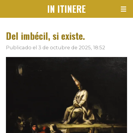
IN ITINERE
Ir
al
contenido
Del imbécil, si existe.
principal
Publicado el 3 de octubre de 2025, 18:52