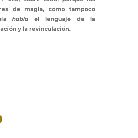
ores de magia, como tampoco
apia
habla
el lenguaje de la
ación y la revinculación.
o