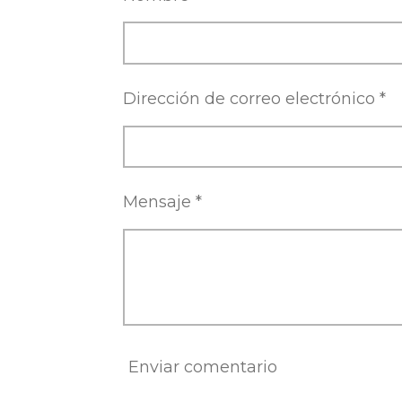
r
r
r
Dirección de correo electrónico *
Mensaje *
Enviar comentario