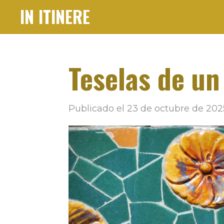
IN ITINERE
Ir
al
contenido
principal
Teselas de un
Publicado el 23 de octubre de 202