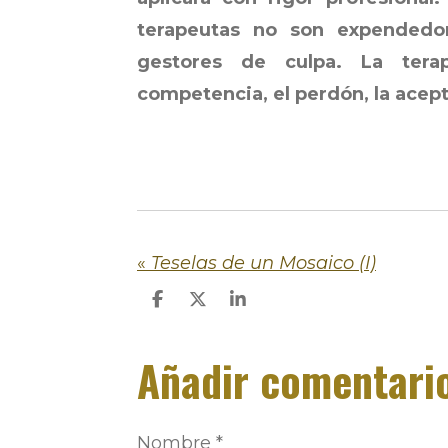
terapeutas no son expended
gestores de culpa. La ter
competencia, el perdón, la acept
«
Teselas de un Mosaico (I)
C
C
C
o
o
o
m
m
m
Añadir comentari
p
p
p
a
a
a
r
r
r
t
t
t
i
i
i
Nombre *