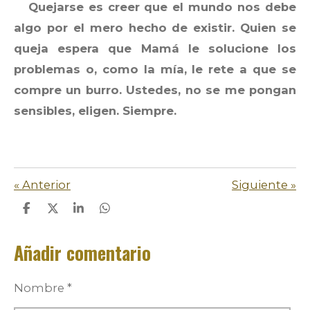
Quejarse es creer que el mundo nos debe
algo por el mero hecho de existir. Quien se
queja espera que Mamá le solucione los
problemas o, como la mía, le rete a que se
compre un burro. Ustedes, no se me pongan
sensibles, eligen. Siempre.
«
Anterior
Siguiente
»
C
C
C
C
o
o
o
o
m
m
m
m
Añadir comentario
p
p
p
p
a
a
a
a
r
r
r
r
t
t
t
t
Nombre *
i
i
i
i
r
r
r
r