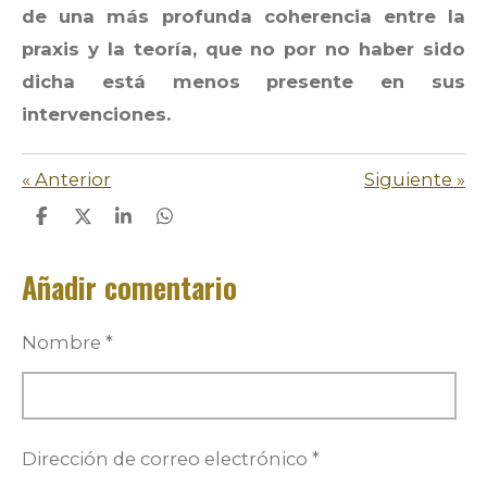
de una más profunda coherencia entre la
praxis y la teoría, que no por no haber sido
dicha está menos presente en sus
intervenciones.
«
Anterior
Siguiente
»
C
C
C
C
o
o
o
o
m
m
m
m
Añadir comentario
p
p
p
p
a
a
a
a
r
r
r
r
t
t
t
t
Nombre *
i
i
i
i
r
r
r
r
Dirección de correo electrónico *